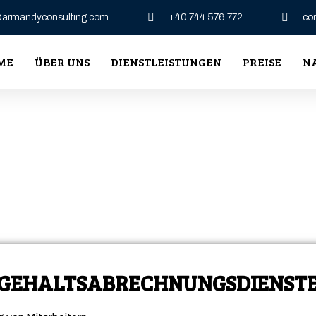
e@armandyconsulting.com
+40 744 576 772
co
ME
ÜBER UNS
DIENSTLEISTUNGEN
PREISE
N
GEHALTSABRECHNUNGSDIENST