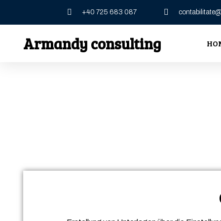
+40 725 683 087
contabilitat
Armandy consulting
HO