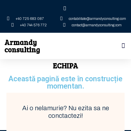
+40 725 683 087
contabilitate@armandyconsulting.com
+40 744 576 772
contact@armandyconsulting.com
Armandy
consulting
ECHIPA
Această pagină este în construcție
momentan.
Ai o nelamurie? Nu ezita sa ne
conctactezi!