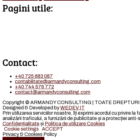
Pagini utile:
ACASA
DESPRE NOI
SERVICII
TARIFE
POLITICA DE CONFIDENTIALITATE
POLITICA DE UTILIZARE COOKIES
Contact:
+40 725 683 087
contabilitate@armandyconsulting.com
+40 744 576 772
contact@armandyconsulting.com
Copyright © ARMANDY CONSULTING | TOATE DREPTUR
Designed & Developed by
WEDEV IT
Prin utilizarea serviciilor noastre, îți exprimi acordul cu privire l
analizării traficului, a furnizării de publicitate și a protecției a
Confidențialitate
și
Politica de utilizare Cookies
Cookie settings
ACCEPT
Privacy & Cookies Policy