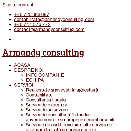
Skip to content
+40 725 683 087
contabilitate@armandyconsulting.com
+40 744 576 772
contact@armandyconsulting.com
Armandy consulting
ACASA
DESPRE NOI
INFO COMPANIE
ECHIPA
SERVICII
Real estate și investiții în agricultură
Contabilitate
Consultanta fiscala
Servicii de expertiza
Servicii de salarizare
Servicii de consultanță în fonduri
guvernamentale și europene nerambursabile
Serviciile de audit, revizuire, alte servicii de
asigurare limitată si servicii conexe