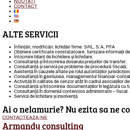
NOUTATI
CONTACT
ALTE SERVICII
Înființări, modificări, lichidări firme: SRL, S.A, PFA
Obținere certificate constatatoare, furnizare informații 
Întocmire bilanț de închidere și lichidare;
Consultanță și întocmirea dosarului prețurilor de transfer;
Consultanță și servicii pe probleme de procedură fiscală;
Asistență în cauzele aflate pe rolul autorităților jurisdicțion
Consultanță în gestiunea, managementul financiar-contabi
Activități în calitate de cenzor atât în cadrul asociațiilor de 
Consultanță și întocmirea documentațiilor în legătură cu fuziu
Consultanță în domeniul contencios administrativ – fiscal.
Servicii de lichidare și insolvență
Ai o nelamurie? Nu ezita sa ne co
CONTACTEAZA-NE
Armandy consulting