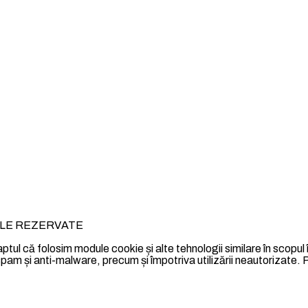
ILE REZERVATE
a faptul că folosim module cookie și alte tehnologii similare în scopul 
nti-spam și anti-malware, precum și împotriva utilizării neautorizate