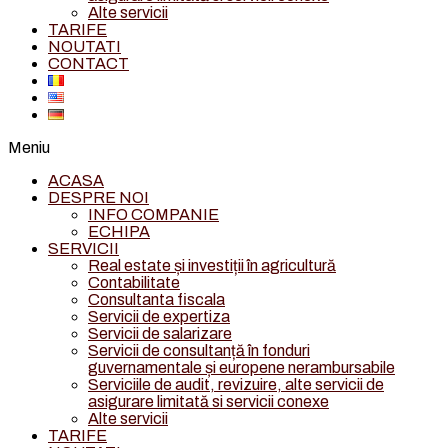
Alte servicii
TARIFE
NOUTATI
CONTACT
Meniu
ACASA
DESPRE NOI
INFO COMPANIE
ECHIPA
SERVICII
Real estate și investiții în agricultură
Contabilitate
Consultanta fiscala
Servicii de expertiza
Servicii de salarizare
Servicii de consultanță în fonduri
guvernamentale și europene nerambursabile
Serviciile de audit, revizuire, alte servicii de
asigurare limitată si servicii conexe
Alte servicii
TARIFE