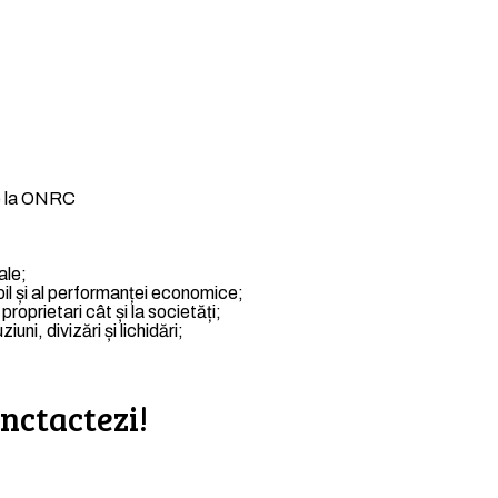
de la ONRC
ale;
l și al performanței economice;
proprietari cât și la societăți;
ni, divizări și lichidări;
nctactezi!