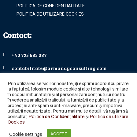
POLITICA DE CONFIDENTIALITATE
POLITICA DE UTILIZARE COOKIES
Contact:
+40 725 683 087
contabilitate@armandyconsulting.com
+40 744 576 772
Prin utilizarea serviciilor noastre, îți exprimi acordul cu privire
la faptul că folosim module cookie și alte tehnologii similare
contact@armandyconsulting.com
în scopul îmbunătățirii și al personalizării conținutului nostru,
în vederea analizării traficului, a furnizării de publicitate și a
protecției anti-spam și anti-malware, precum și împotriva
utilizării neautorizate. Pentru mai multe detalii, vă rugăm să
consultați
Politica de Confidențialitate
și
Politica de utilizare
Copyright © ARMANDY CONSULTING | TOATE DREPTURILE
Cookies
REZERVATE
Cookie settings
ACCEPT