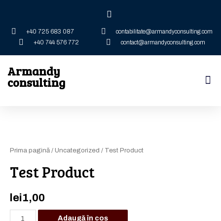
+40 725 683 087
contabilitate@armandyconsulting.com
+40 744 576 772
contact@armandyconsulting.com
Armandy
consulting
Prima pagină
/
Uncategorized
/ Test Product
Test Product
lei
1,00
Adaugă în coș