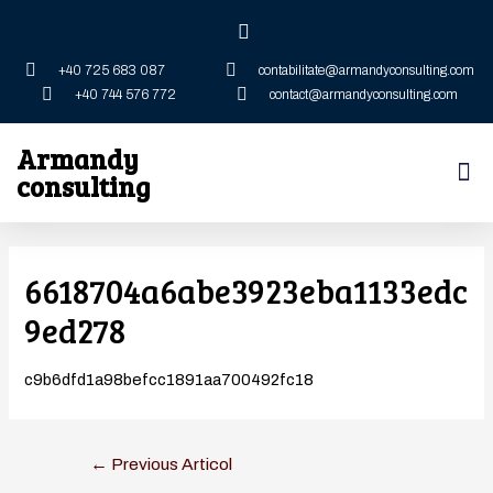
+40 725 683 087
contabilitate@armandyconsulting.com
+40 744 576 772
contact@armandyconsulting.com
Armandy
consulting
6618704a6abe3923eba1133edc
9ed278
c9b6dfd1a98befcc1891aa700492fc18
←
Previous Articol