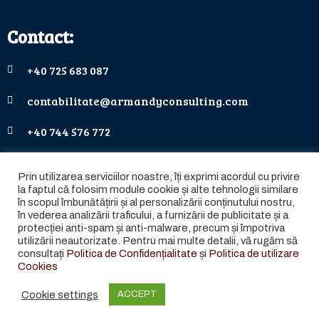
Contact:
+40 725 683 087
contabilitate@armandyconsulting.com
+40 744 576 772
contact@armandyconsulting.com
Prin utilizarea serviciilor noastre, îți exprimi acordul cu privire
la faptul că folosim module cookie și alte tehnologii similare
în scopul îmbunătățirii și al personalizării conținutului nostru,
în vederea analizării traficului, a furnizării de publicitate și a
Copyright © ARMANDY CONSULTING | TOATE DREPTURILE
protecției anti-spam și anti-malware, precum și împotriva
REZERVATE
utilizării neautorizate. Pentru mai multe detalii, vă rugăm să
consultați
Politica de Confidențialitate
și
Politica de utilizare
Cookies
Designed & Developed by
WEDEV IT
Cookie settings
ACCEPT